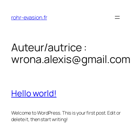
Aller
au
rohr-evasion.fr
contenu
Auteur/autrice :
wrona.alexis@gmail.com
Hello world!
Welcome to WordPress. This is your first post. Edit or
delete it, then start writing!